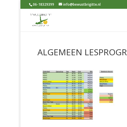
06-18329399
info@bewustbrigitte.nl
ALGEMEEN LESPROG