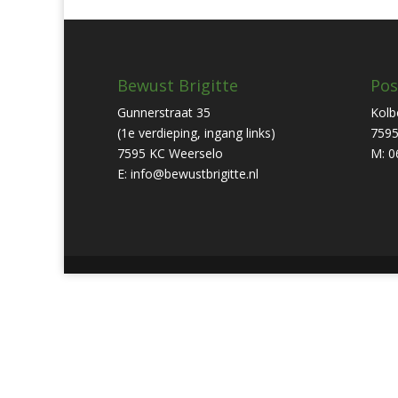
Bewust Brigitte
Pos
Gunnerstraat 35
Kolb
(1e verdieping, ingang links)
7595
7595 KC Weerselo
M: 0
E: info@bewustbrigitte.nl