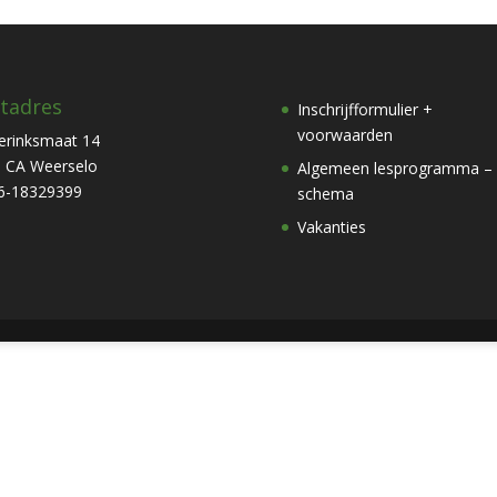
tadres
Inschrijfformulier +
voorwaarden
erinksmaat 14
 CA Weerselo
Algemeen lesprogramma –
6-18329399
schema
Vakanties