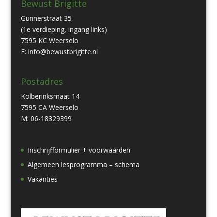
Bewust Brigitte
Gunnerstraat 35
(1e verdieping, ingang links)
7595 KC Weerselo
E: info@bewustbrigitte.nl
Postadres
Kolberinksmaat 14
7595 CA Weerselo
M: 06-18329399
Inschrijfformulier + voorwaarden
Algemeen lesprogramma – schema
Vakanties