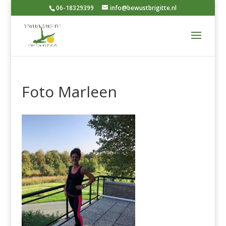
06-18329399
info@bewustbrigitte.nl
Foto Marleen