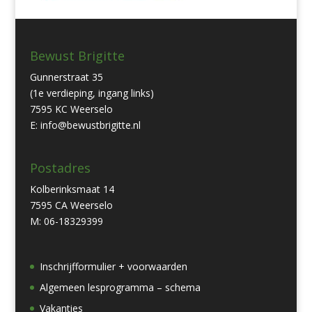
Bewust Brigitte
Gunnerstraat 35
(1e verdieping, ingang links)
7595 KC Weerselo
E: info@bewustbrigitte.nl
Postadres
Kolberinksmaat 14
7595 CA Weerselo
M: 06-18329399
Inschrijfformulier + voorwaarden
Algemeen lesprogramma – schema
Vakanties