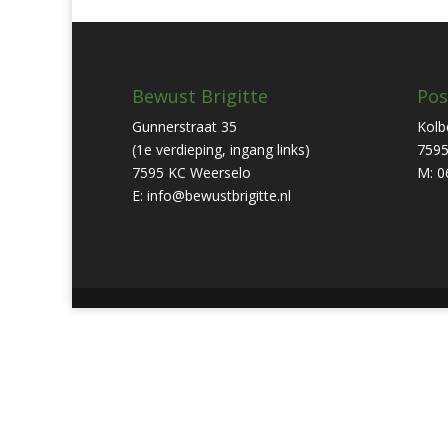
Bewust Brigitte
Pos
Gunnerstraat 35
Kolb
(1e verdieping, ingang links)
7595
7595 KC Weerselo
M: 0
E: info@bewustbrigitte.nl