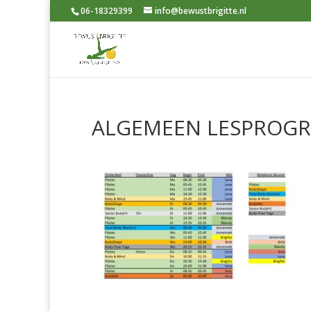
06-18329399
info@bewustbrigitte.nl
ALGEMEEN LESPROG