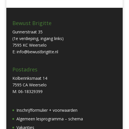
Bewust Brigitte
Gunnerstraat 35
(1e verdieping, ingang links)
7595 KC Weerselo
E: info@bewustbrigitte.nl
Postadres
Kolberinksmaat 14
7595 CA Weerselo
M: 06-18329399
Inschrijfformulier + voorwaarden
Algemeen lesprogramma – schema
Vakanties