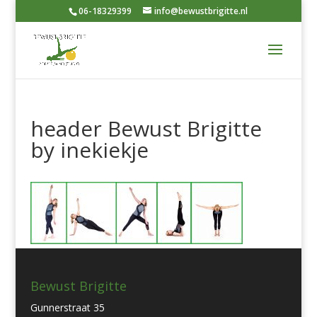
06-18329399
info@bewustbrigitte.nl
header Bewust Brigitte
by inekiekje
Bewust Brigitte
Gunnerstraat 35