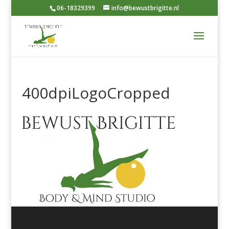
06-18329399
info@bewustbrigitte.nl
400dpiLogoCropped