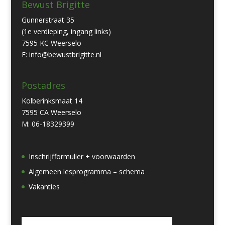
Bewust Brigitte
Gunnerstraat 35
(1e verdieping, ingang links)
7595 KC Weerselo
E: info@bewustbrigitte.nl
Postadres
Kolberinksmaat 14
7595 CA Weerselo
M: 06-18329399
Inschrijfformulier + voorwaarden
Algemeen lesprogramma – schema
Vakanties