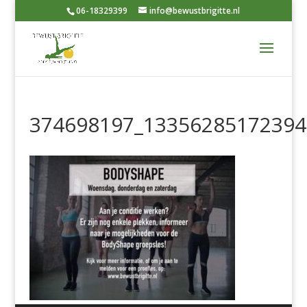
06-18329399
info@bewustbrigitte.nl
374698197_13356285172394