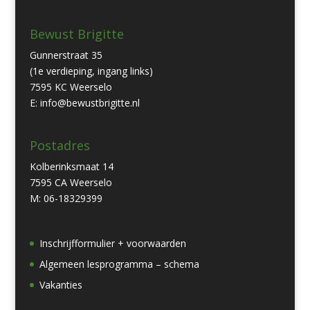
Bewust Brigitte
Gunnerstraat 35
(1e verdieping, ingang links)
7595 KC Weerselo
E: info@bewustbrigitte.nl
Postadres
Kolberinksmaat 14
7595 CA Weerselo
M: 06-18329399
Inschrijfformulier + voorwaarden
Algemeen lesprogramma – schema
Vakanties