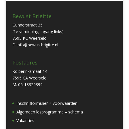
Bewust Brigitte
Gunnerstraat 35
(1e verdieping, ingang links)
7595 KC Weerselo
E: info@bewustbrigitte.nl
Postadres
Kolberinksmaat 14
7595 CA Weerselo
M: 06-18329399
Inschrijfformulier + voorwaarden
Algemeen lesprogramma – schema
Vakanties