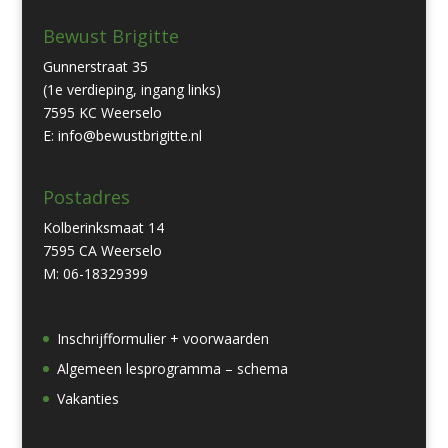
Bewust Brigitte
Gunnerstraat 35
(1e verdieping, ingang links)
7595 KC Weerselo
E: info@bewustbrigitte.nl
Postadres
Kolberinksmaat 14
7595 CA Weerselo
M: 06-18329399
Inschrijfformulier + voorwaarden
Algemeen lesprogramma – schema
Vakanties