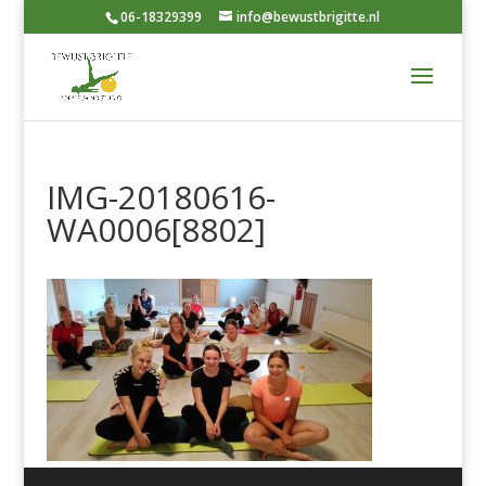
06-18329399
info@bewustbrigitte.nl
IMG-20180616-
WA0006[8802]