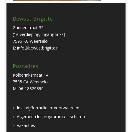
Bewust Brigitte
Gunnerstraat 35
(1e verdieping, ingang links)
7595 KC Weerselo
E: info@bewustbrigitte.nl
Postadres
Kolberinksmaat 14
7595 CA Weerselo
M: 06-18329399
Inschrijfformulier + voorwaarden
Algemeen lesprogramma – schema
Vakanties