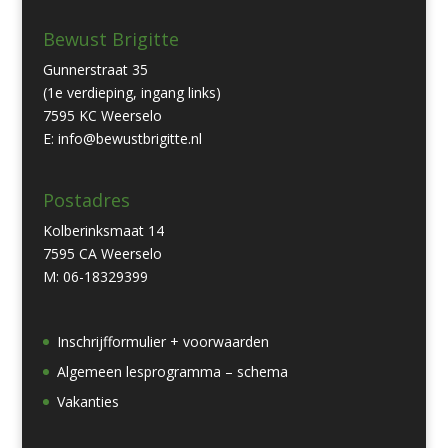
Bewust Brigitte
Gunnerstraat 35
(1e verdieping, ingang links)
7595 KC Weerselo
E: info@bewustbrigitte.nl
Postadres
Kolberinksmaat 14
7595 CA Weerselo
M: 06-18329399
Inschrijfformulier + voorwaarden
Algemeen lesprogramma – schema
Vakanties