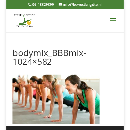
06-18329399
info@bewustbrigitte.nl
bodymix_BBBmix-
1024×582