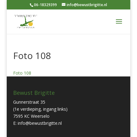
06-18329399
info@bewustbrigitte.nl
Foto 108
Foto 108
Bewust Brigitte
Gunnerstraat 35
(1e verdieping, ingang links)
7595 KC Weerselo
E: info@bewustbrigitte.nl