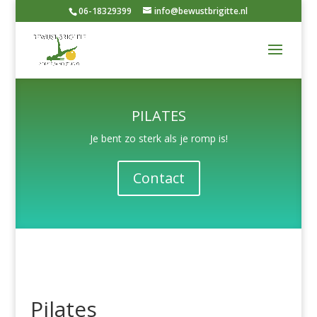
06-18329399
info@bewustbrigitte.nl
PILATES
Je bent zo sterk als je romp is!
Contact
Pilates