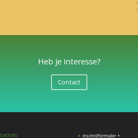
Heb je interesse?
Contact
tadres
Inschrijfformulier +