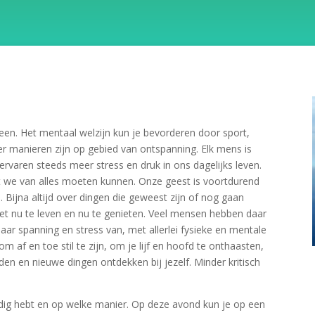
een. Het mentaal welzijn kun je bevorderen door sport,
er manieren zijn op gebied van ontspanning. Elk mens is
rvaren steeds meer stress en druk in ons dagelijks leven.
t we van alles moeten kunnen. Onze geest is voortdurend
Bijna altijd over dingen die geweest zijn of nog gaan
het nu te leven en nu te genieten. Veel mensen hebben daar
aar spanning en stress van, met allerlei fysieke en mentale
m af en toe stil te zijn, om je lijf en hoofd te onthaasten,
nden en nieuwe dingen ontdekken bij jezelf. Minder kritisch
odig hebt en op welke manier. Op deze avond kun je op een